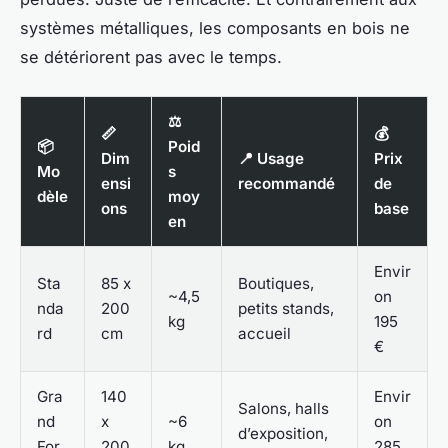
systèmes métalliques, les composants en bois ne
se détériorent pas avec le temps.
⚖️
📏
💰
📦
Poid
Dim
📍 Usage
Prix
Mo
s
ensi
recommandé
de
dèle
moy
ons
base
en
Envir
Sta
85 x
Boutiques,
~4,5
on
nda
200
petits stands,
kg
195
rd
cm
accueil
€
Gra
140
Envir
Salons, halls
nd
x
~6
on
d’exposition,
For
200
kg
285