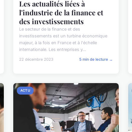
Les actualités liées à
l'industrie de la finance et
des investissements
Le secteur de la finance et des
investissements est un turbine économique
majeur, à la fois en France et à l'échelle
internationale. Les entreprises y...
22 décembre 2023
5 min de lecture →
ACTU