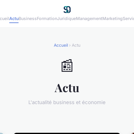
cueil
Actu
Business
Formation
Juridique
Management
Marketing
Servi
Accueil
› Actu
📰
Actu
L'actualité business et économie