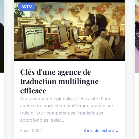
ACTU
Clés d'une agence de
traduction multilingue
efficace
Dans un marché globalisé, l'efficacité d'une
agence de traduction multilingue repose sur
trois piliers : compétences linguistiques
approfondies, sélec...
2 juin 2024
3 min de lecture →