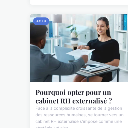
ACTU
Pourquoi opter pour un
cabinet RH externalisé ?
Face à la complexité croissante de la gestion
des ressources humaines, se tourner vers un
cabinet RH externalisé s'impose comme une
stratégie judicieu...