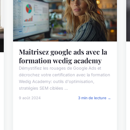
Maîtrisez google ads avec la
formation wedig academy
Démystifiez les rouages de Google Ads et
décrochez votre certification avec la formation
Wedig Academy: outils d'optimisation,
stratégies SEM ciblées ...
9 août 2024
3 min de lecture →