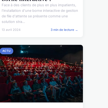
Face à des clients de plus en plus impatients,
l'installation d'une borne interactive de gestion
de file d'attente se présente comme une
solution stra...
13 avril 2024
3 min de lecture →
ACTU