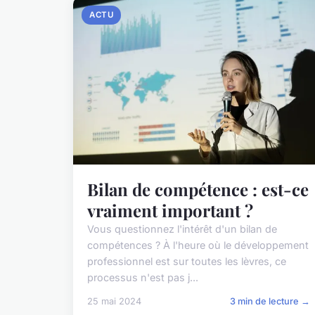
ACTU
Bilan de compétence : est-ce
vraiment important ?
Vous questionnez l'intérêt d'un bilan de
compétences ? À l'heure où le développement
professionnel est sur toutes les lèvres, ce
processus n'est pas j...
25 mai 2024
3 min de lecture →