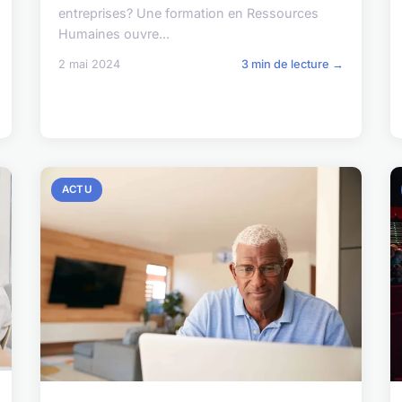
entreprises? Une formation en Ressources
Humaines ouvre...
2 mai 2024
3 min de lecture →
ACTU