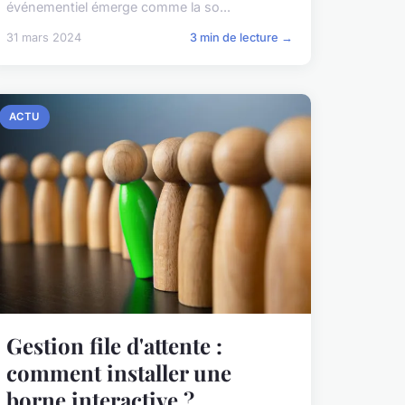
événementiel émerge comme la so...
31 mars 2024
3 min de lecture →
ACTU
Gestion file d'attente :
comment installer une
borne interactive ?