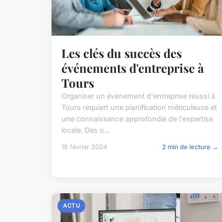
Les clés du succès des
événements d'entreprise à
Tours
Organiser un événement d'entreprise réussi à
Tours requiert une planification méticuleuse et
une connaissance approfondie de l'expertise
locale. Des o...
18 février 2024
2 min de lecture →
ACTU