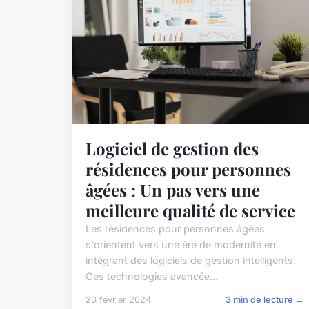
Logiciel de gestion des
résidences pour personnes
âgées : Un pas vers une
meilleure qualité de service
Les résidences pour personnes âgées
s'orientent vers une ère de modernité en
intégrant des logiciels de gestion intelligents.
Ces technologies avancée...
20 février 2024
3 min de lecture →