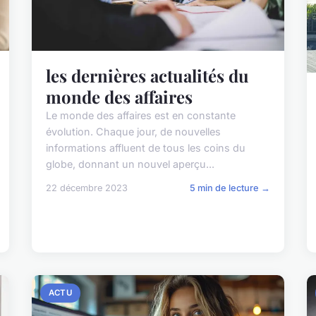
les dernières actualités du
monde des affaires
Le monde des affaires est en constante
évolution. Chaque jour, de nouvelles
informations affluent de tous les coins du
globe, donnant un nouvel aperçu...
22 décembre 2023
5 min de lecture →
ACTU