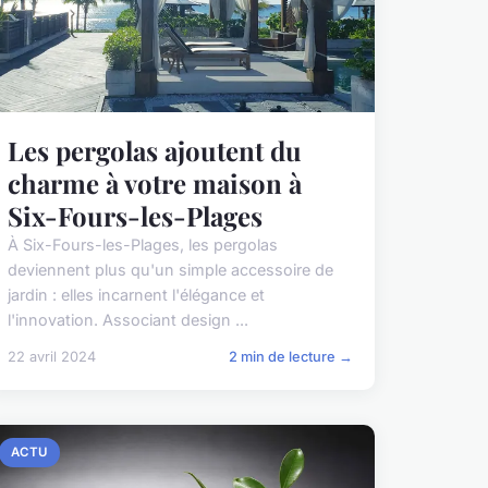
Les pergolas ajoutent du
charme à votre maison à
Six-Fours-les-Plages
À Six-Fours-les-Plages, les pergolas
deviennent plus qu'un simple accessoire de
jardin : elles incarnent l'élégance et
l'innovation. Associant design ...
22 avril 2024
2 min de lecture →
ACTU