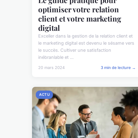
optimiser votre relation
client et votre marketing
digital
Exceller dans la gestion de la relation client et
le marketing digital est devenu le sésame vers
le succès. Cultiver une satisfaction
inébranlable et ...
20 mars 2024
3 min de lecture →
ACTU