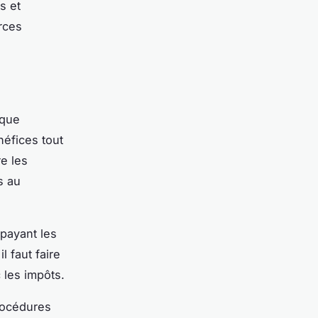
s et
rces
ique
néfices tout
e les
s au
 payant les
l faut faire
 les impôts.
rocédures