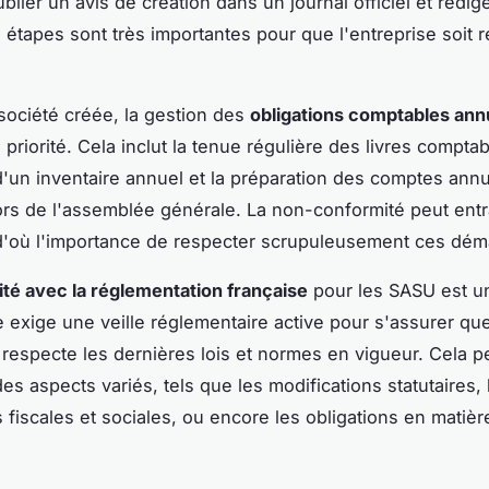
blier un avis de création dans un journal officiel et rédige
s étapes sont très importantes pour que l'entreprise soit
 société créée, la gestion des
obligations comptables ann
priorité. Cela inclut la tenue régulière des livres comptab
 d'un inventaire annuel et la préparation des comptes annu
ors de l'assemblée générale. La non-conformité peut entr
d'où l'importance de respecter scrupuleusement ces dém
té avec la réglementation française
pour les SASU est u
le exige une veille réglementaire active pour s'assurer qu
e respecte les dernières lois et normes en vigueur. Cela p
es aspects variés, tels que les modifications statutaires, 
s fiscales et sociales, ou encore les obligations en matièr