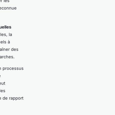
r les
 reconnue
uelles
les, la
els à
aîner des
arches.
n processus
e
eut
les
e de rapport