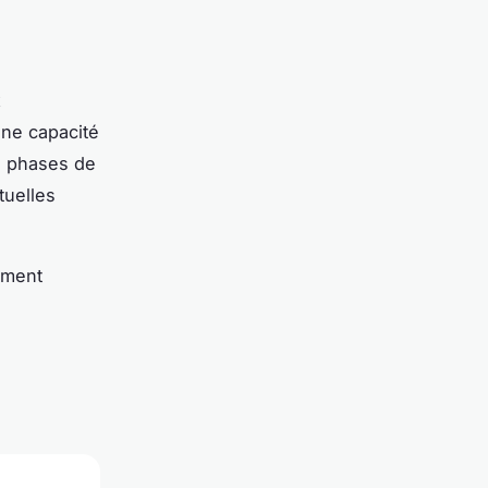
x
une capacité
s phases de
tuelles
ement