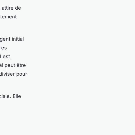
 attire de
ctement
ent initial
ires
l est
al peut être
diviser pour
iale. Elle