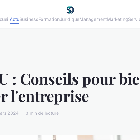
cueil
Actu
Business
Formation
Juridique
Management
Marketing
Servi
 : Conseils pour bi
r l'entreprise
ars 2024 — 3 min de lecture