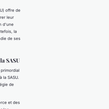
U) offre de
er leur
on d'une
tefois, la
die de ses
 la SASU
 primordial
à la SASU.
tégie de
erce et des