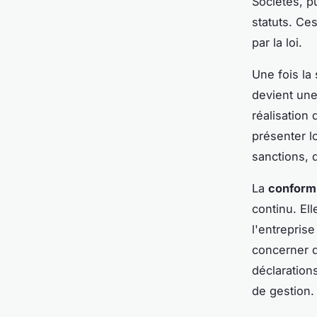
Sociétés, pu
statuts. Ce
par la loi.
Une fois la
devient une 
réalisation
présenter l
sanctions, 
La
conformi
continu. El
l'entrepris
concerner d
déclaration
de gestion.