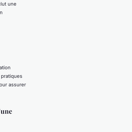
lut une
on
ation
 pratiques
our assurer
'une