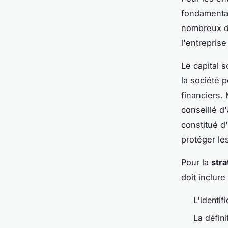
fondamentale
nombreux di
l'entreprise
Le capital s
la société p
financiers. 
conseillé d'
constitué d'
protéger le
Pour la
str
doit inclure 
L'identif
La défin