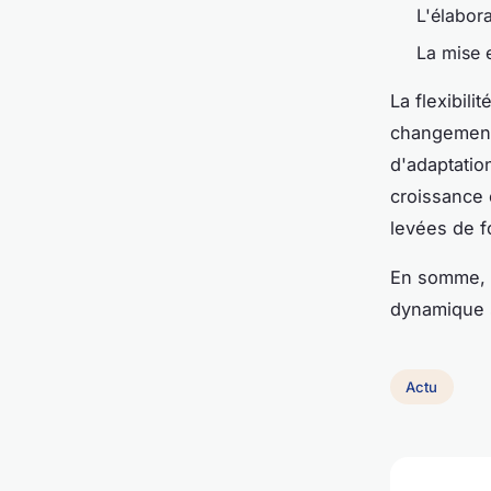
L'élabor
La mise e
La flexibili
changements
d'adaptatio
croissance e
levées de f
En somme, u
dynamique s
Actu