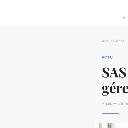
Ac
Accueil
›
Actu
ACTU
SASU
gére
Anaïs — 29 m