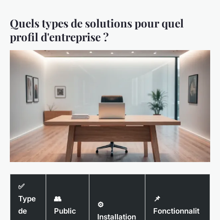
Quels types de solutions pour quel
profil d'entreprise ?
✅
Type
👥
📌
⚙️
de
Public
Fonctionnalit
Installation