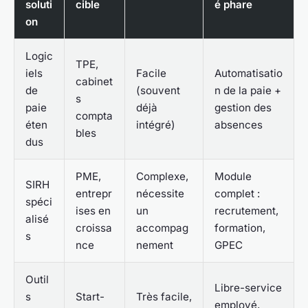
soluti
cible
é phare
on
Logic
TPE,
iels
Facile
Automatisatio
cabinet
de
(souvent
n de la paie +
s
paie
déjà
gestion des
compta
éten
intégré)
absences
bles
dus
PME,
Complexe,
Module
SIRH
entrepr
nécessite
complet :
spéci
ises en
un
recrutement,
alisé
croissa
accompag
formation,
s
nce
nement
GPEC
Outil
Libre-service
s
Start-
Très facile,
employé,